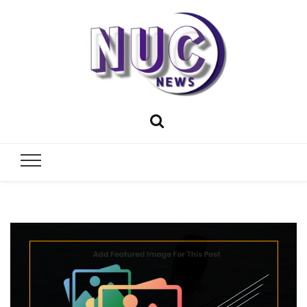
NUCNEWS
✔ Actualités ✔ Insolite ✔ Vie Pratique
💣